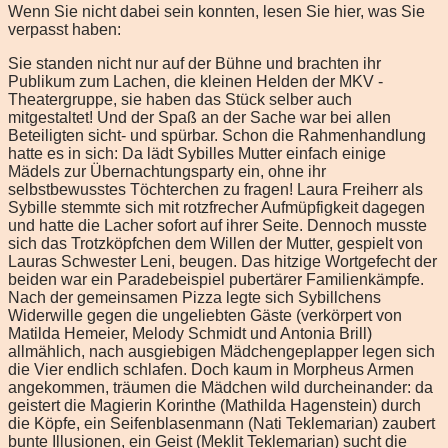
Wenn Sie nicht dabei sein konnten, lesen Sie hier, was Sie
verpasst haben:
Sie standen nicht nur auf der Bühne und brachten ihr
Publikum zum Lachen, die kleinen Helden der MKV -
Theatergruppe, sie haben das Stück selber auch
mitgestaltet! Und der Spaß an der Sache war bei allen
Beteiligten sicht- und spürbar. Schon die Rahmenhandlung
hatte es in sich: Da lädt Sybilles Mutter einfach einige
Mädels zur Übernachtungsparty ein, ohne ihr
selbstbewusstes Töchterchen zu fragen! Laura Freiherr als
Sybille stemmte sich mit rotzfrecher Aufmüpfigkeit dagegen
und hatte die Lacher sofort auf ihrer Seite. Dennoch musste
sich das Trotzköpfchen dem Willen der Mutter, gespielt von
Lauras Schwester Leni, beugen. Das hitzige Wortgefecht der
beiden war ein Paradebeispiel pubertärer Familienkämpfe.
Nach der gemeinsamen Pizza legte sich Sybillchens
Widerwille gegen die ungeliebten Gäste (verkörpert von
Matilda Hemeier, Melody Schmidt und Antonia Brill)
allmählich, nach ausgiebigen Mädchengeplapper legen sich
die Vier endlich schlafen. Doch kaum in Morpheus Armen
angekommen, träumen die Mädchen wild durcheinander: da
geistert die Magierin Korinthe (Mathilda Hagenstein) durch
die Köpfe, ein Seifenblasenmann (Nati Teklemarian) zaubert
bunte Illusionen, ein Geist (Meklit Teklemarian) sucht die