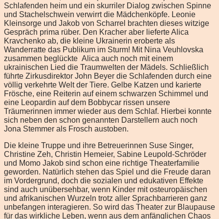
Schlafenden heim und ein skurriler Dialog zwischen Spinne
und Stachelschwein verwirrt die Mädchenköpfe. Leonie
Kleinsorge und Jakob von Scharrel brachten dieses witzige
Gespräch prima rüber. Den Kracher aber lieferte Alica
Kravchenko ab, die kleine Ukrainerin eroberte als
Wanderratte das Publikum im Sturm! Mit Nina Veuhlovska
zusammen beglückte Alica auch noch mit einem
ukrainischen Lied die Traumwelten der Mädels. Schließlich
führte Zirkusdirektor John Beyer die Schlafenden durch eine
völlig verkehrte Welt der Tiere. Gelbe Katzen und karierte
Frösche, eine Reiterin auf einem schwarzen Schimmel und
eine Leopardin auf dem Bobbycar rissen unsere
Träumerinnen immer wieder aus dem Schlaf. Hierbei konnte
sich neben den schon genannten Darstellern auch noch
Jona Stemmer als Frosch austoben.
Die kleine Truppe und ihre Betreuerinnen Suse Singer,
Christine Zeh, Christin Hemeier, Sabine Leupold-Schröder
und Momo Jakob sind schon eine richtige Theaterfamilie
geworden. Natürlich stehen das Spiel und die Freude daran
im Vordergrund, doch die sozialen und edukativen Effekte
sind auch unübersehbar, wenn Kinder mit osteuropäischen
und afrikanischen Wurzeln trotz aller Sprachbarrieren ganz
unbefangen interagieren. So wird das Theater zur Blaupause
für das wirkliche Leben, wenn aus dem anfänglichen Chaos