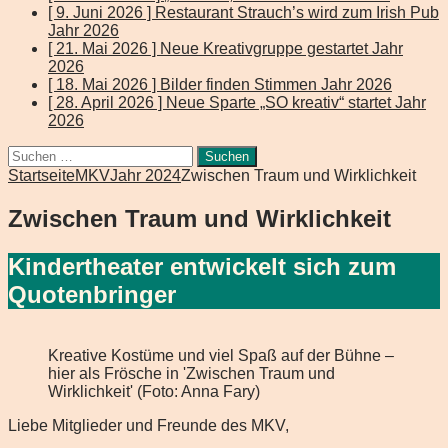
[ 9. Juni 2026 ]
Restaurant Strauch’s wird zum Irish Pub
Jahr 2026
[ 21. Mai 2026 ]
Neue Kreativgruppe gestartet
Jahr
2026
[ 18. Mai 2026 ]
Bilder finden Stimmen
Jahr 2026
[ 28. April 2026 ]
Neue Sparte „SO kreativ“ startet
Jahr
2026
Suchen
nach:
Startseite
MKV
Jahr 2024
Zwischen Traum und Wirklichkeit
Zwischen Traum und Wirklichkeit
Kindertheater entwickelt sich zum
Quotenbringer
Kreative Kostüme und viel Spaß auf der Bühne –
hier als Frösche in 'Zwischen Traum und
Wirklichkeit' (Foto: Anna Fary)
Liebe Mitglieder und Freunde des MKV,