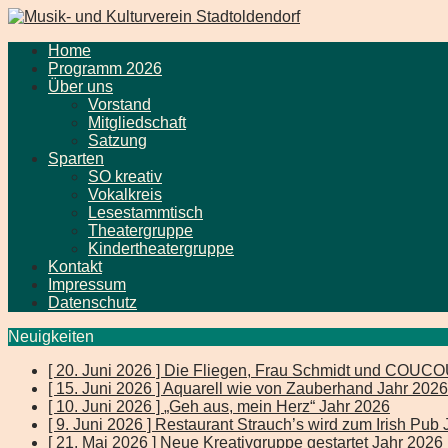
Home
Programm 2026
Über uns
Vorstand
Mitgliedschaft
Satzung
Sparten
SO kreativ
Vokalkreis
Lesestammtisch
Theatergruppe
Kindertheatergruppe
Kontakt
Impressum
Datenschutz
Neuigkeiten
[ 20. Juni 2026 ]
Die Fliegen, Frau Schmidt und COUC
[ 15. Juni 2026 ]
Aquarell wie von Zauberhand
Jahr 2026
[ 10. Juni 2026 ]
„Geh aus, mein Herz“
Jahr 2026
[ 9. Juni 2026 ]
Restaurant Strauch’s wird zum Irish Pub
[ 21. Mai 2026 ]
Neue Kreativgruppe gestartet
Jahr 2026