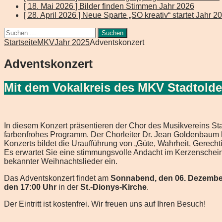
[ 18. Mai 2026 ]
Bilder finden Stimmen
Jahr 2026
[ 28. April 2026 ]
Neue Sparte „SO kreativ“ startet
Jahr 2
Suchen
nach:
Startseite
MKV
Jahr 2025
Adventskonzert
Adventskonzert
Mit dem Vokalkreis des MKV Stadtol
In diesem Konzert präsentieren der Chor des Musikvereins
farbenfrohes Programm. Der Chorleiter Dr. Jean Goldenbaum h
Konzerts bildet die Uraufführung von „Güte, Wahrheit, Gerech
Es erwartet Sie eine stimmungsvolle Andacht im Kerzenschei
bekannter Weihnachtslieder ein.
Das Adventskonzert findet am
Sonnabend, den 06. Dezembe
den 17:00 Uhr
in der
St.-Dionys-Kirche
.
Der Eintritt ist kostenfrei. Wir freuen uns auf Ihren Besuch!