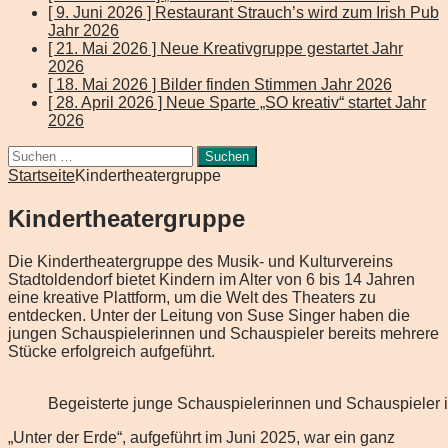
[ 9. Juni 2026 ]
Restaurant Strauch’s wird zum Irish Pub
Jahr 2026
[ 21. Mai 2026 ]
Neue Kreativgruppe gestartet
Jahr
2026
[ 18. Mai 2026 ]
Bilder finden Stimmen
Jahr 2026
[ 28. April 2026 ]
Neue Sparte „SO kreativ“ startet
Jahr
2026
Suchen
nach:
Startseite
Kindertheatergruppe
Kindertheatergruppe
Die Kindertheatergruppe des Musik- und Kulturvereins
Stadtoldendorf bietet Kindern im Alter von 6 bis 14 Jahren
eine kreative Plattform, um die Welt des Theaters zu
entdecken. Unter der Leitung von Suse Singer haben die
jungen Schauspielerinnen und Schauspieler bereits mehrere
Stücke erfolgreich aufgeführt.
Begeisterte junge Schauspielerinnen und Schauspieler in
„Unter der Erde“, aufgeführt im Juni 2025, war ein ganz