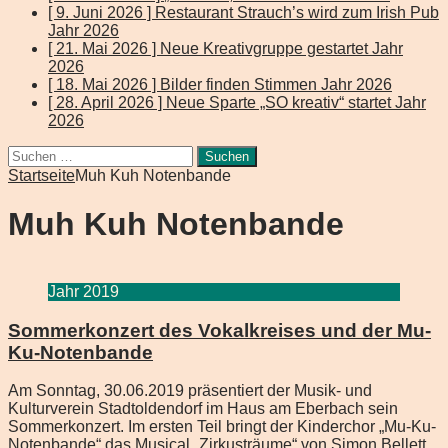
[ 9. Juni 2026 ]
Restaurant Strauch’s wird zum Irish Pub
Jahr 2026
[ 21. Mai 2026 ]
Neue Kreativgruppe gestartet
Jahr
2026
[ 18. Mai 2026 ]
Bilder finden Stimmen
Jahr 2026
[ 28. April 2026 ]
Neue Sparte „SO kreativ“ startet
Jahr
2026
Suchen
nach:
Startseite
Muh Kuh Notenbande
Muh Kuh Notenbande
Jahr 2019
Sommerkonzert des Vokalkreises und der Mu-
Ku-Notenbande
Am Sonntag, 30.06.2019 präsentiert der Musik- und
Kulturverein Stadtoldendorf im Haus am Eberbach sein
Sommerkonzert. Im ersten Teil bringt der Kinderchor „Mu-Ku-
Notenbande“ das Musical „Zirkusträume“ von Simon Bellett