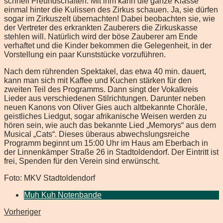
schnell Freundschaften. Mit ihm kann die ganze Klasse
einmal hinter die Kulissen des Zirkus schauen. Ja, sie dürfen
sogar im Zirkuszelt übernachten! Dabei beobachten sie, wie
der Vertreter des erkrankten Zauberers die Zirkuskasse
stehlen will. Natürlich wird der böse Zauberer am Ende
verhaftet und die Kinder bekommen die Gelegenheit, in der
Vorstellung ein paar Kunststücke vorzuführen.
Nach dem rührenden Spektakel, das etwa 40 min. dauert,
kann man sich mit Kaffee und Kuchen stärken für den
zweiten Teil des Programms. Dann singt der Vokalkreis
Lieder aus verschiedenen Stilrichtungen. Darunter neben
neuen Kanons von Oliver Gies auch altbekannte Choräle,
geistliches Liedgut, sogar afrikanische Weisen werden zu
hören sein, wie auch das bekannte Lied „Memorys“ aus dem
Musical „Cats“. Dieses überaus abwechslungsreiche
Programm beginnt um 15:00 Uhr im Haus am Eberbach in
der Linnenkämper Straße 26 in Stadtoldendorf. Der Eintritt ist
frei, Spenden für den Verein sind erwünscht.
Foto: MKV Stadtoldendorf
Muh Kuh Notenbande
Vorheriger