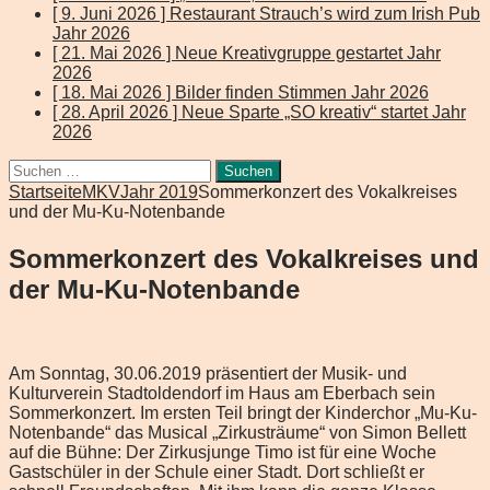
[ 9. Juni 2026 ]
Restaurant Strauch’s wird zum Irish Pub
Jahr 2026
[ 21. Mai 2026 ]
Neue Kreativgruppe gestartet
Jahr
2026
[ 18. Mai 2026 ]
Bilder finden Stimmen
Jahr 2026
[ 28. April 2026 ]
Neue Sparte „SO kreativ“ startet
Jahr
2026
Suchen
nach:
Startseite
MKV
Jahr 2019
Sommerkonzert des Vokalkreises
und der Mu-Ku-Notenbande
Sommerkonzert des Vokalkreises und
der Mu-Ku-Notenbande
Am Sonntag, 30.06.2019 präsentiert der Musik- und
Kulturverein Stadtoldendorf im Haus am Eberbach sein
Sommerkonzert. Im ersten Teil bringt der Kinderchor „Mu-Ku-
Notenbande“ das Musical „Zirkusträume“ von Simon Bellett
auf die Bühne: Der Zirkusjunge Timo ist für eine Woche
Gastschüler in der Schule einer Stadt. Dort schließt er