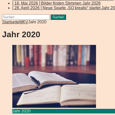
[ 18. Mai 2026 ]
Bilder finden Stimmen
Jahr 2026
[ 28. April 2026 ]
Neue Sparte „SO kreativ“ startet
Jahr 2
Suchen
nach:
Startseite
MKV
Jahr 2020
Jahr 2020
Jahr 2020