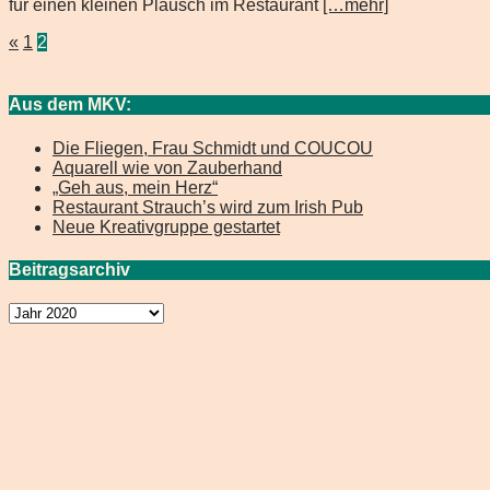
für einen kleinen Plausch im Restaurant
[…mehr]
Beitragsnavigation
«
1
2
Aus dem MKV:
Die Fliegen, Frau Schmidt und COUCOU
Aquarell wie von Zauberhand
„Geh aus, mein Herz“
Restaurant Strauch’s wird zum Irish Pub
Neue Kreativgruppe gestartet
Beitragsarchiv
Beitragsarchiv