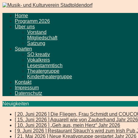
Home
Programm 2026
Über uns
Vorstand
Mitgliedschaft
Satzung
Sparten
SO kreativ
Vokalkreis
Lesestammtisch
Theatergruppe
Kindertheatergruppe
Kontakt
Impressum
Datenschutz
Neuigkeiten
[ 20. Juni 2026 ]
Die Fliegen, Frau Schmidt und COUC
[ 15. Juni 2026 ]
Aquarell wie von Zauberhand
Jahr 2026
[ 10. Juni 2026 ]
„Geh aus, mein Herz“
Jahr 2026
[ 9. Juni 2026 ]
Restaurant Strauch’s wird zum Irish Pub
[ 21. Mai 2026 ]
Neue Kreativgruppe gestartet
Jahr 2026