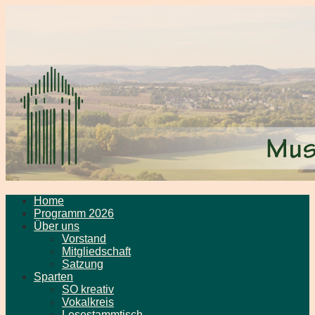
Home
Programm 2026
Über uns
Vorstand
Mitgliedschaft
Satzung
Sparten
SO kreativ
Vokalkreis
Lesestammtisch