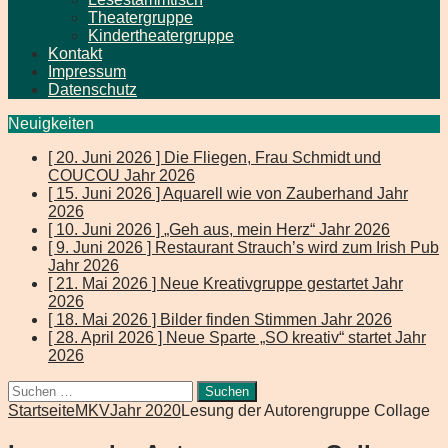
Theatergruppe
Kindertheatergruppe
Kontakt
Impressum
Datenschutz
Neuigkeiten
[ 20. Juni 2026 ]
Die Fliegen, Frau Schmidt und
COUCOU
Jahr 2026
[ 15. Juni 2026 ]
Aquarell wie von Zauberhand
Jahr
2026
[ 10. Juni 2026 ]
„Geh aus, mein Herz“
Jahr 2026
[ 9. Juni 2026 ]
Restaurant Strauch’s wird zum Irish Pub
Jahr 2026
[ 21. Mai 2026 ]
Neue Kreativgruppe gestartet
Jahr
2026
[ 18. Mai 2026 ]
Bilder finden Stimmen
Jahr 2026
[ 28. April 2026 ]
Neue Sparte „SO kreativ“ startet
Jahr
2026
Suchen
nach:
Startseite
MKV
Jahr 2020
Lesung der Autorengruppe Collage