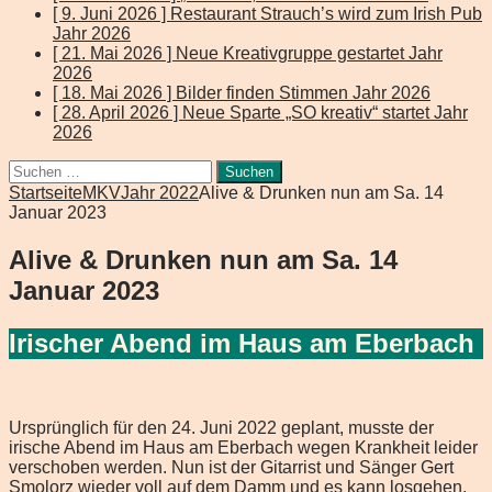
[ 9. Juni 2026 ]
Restaurant Strauch’s wird zum Irish Pub
Jahr 2026
[ 21. Mai 2026 ]
Neue Kreativgruppe gestartet
Jahr
2026
[ 18. Mai 2026 ]
Bilder finden Stimmen
Jahr 2026
[ 28. April 2026 ]
Neue Sparte „SO kreativ“ startet
Jahr
2026
Suchen
nach:
Startseite
MKV
Jahr 2022
Alive & Drunken nun am Sa. 14
Januar 2023
Alive & Drunken nun am Sa. 14
Januar 2023
Irischer Abend im Haus am Eberbach
Ursprünglich für den 24. Juni 2022 geplant, musste der
irische Abend im Haus am Eberbach wegen Krankheit leider
verschoben werden. Nun ist der Gitarrist und Sänger Gert
Smolorz wieder voll auf dem Damm und es kann losgehen.