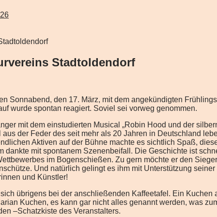
026
Stadtoldendorf
urvereins Stadtoldendorf
en Sonnabend, den 17. März, mit dem angekündigten Frühlingsk
auf wurde spontan reagiert. Soviel sei vorweg genommen.
er mit dem einstudierten Musical „Robin Hood und der silberne
us der Feder des seit mehr als 20 Jahren in Deutschland lebend
lichen Aktiven auf der Bühne machte es sichtlich Spaß, diese
ankte mit spontanem Szenenbeifall. Die Geschichte ist schnell
ettbewerbes im Bogenschießen. Zu gern möchte er den Siegerpre
enschütze. Und natürlich gelingt es ihm mit Unterstützung sein
rinnen und Künstler!
sich übrigens bei der anschließenden Kaffeetafel. Ein Kuchen a
arian Kuchen, es kann gar nicht alles genannt werden, was z
en –Schatzkiste des Veranstalters.