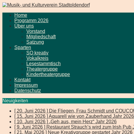
Home
Programm 2026
Über uns
Vorstand
Mitgliedschaft
Satzung
Sparten
SO kreativ
Vokalkreis
Lesestammtisch
Theatergruppe
Kindertheatergruppe
Kontakt
Impressum
Datenschutz
Neuigkeiten
[ 20. Juni 2026 ]
Die Fliegen, Frau Schmidt und COUC
[ 15. Juni 2026 ]
Aquarell wie von Zauberhand
Jahr 2026
[ 10. Juni 2026 ]
„Geh aus, mein Herz“
Jahr 2026
[ 9. Juni 2026 ]
Restaurant Strauch’s wird zum Irish Pub
[ 21. Mai 2026 ]
Neue Kreativgruppe gestartet
Jahr 2026