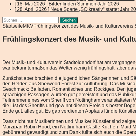
[ 18. Mai 2026 ]
Bilder finden Stimmen
Jahr 2026
[ 28. April 2026 ]
Neue Sparte „SO kreativ“ startet
Jahr 2
Suchen
nach:
Startseite
MKV
Frühlingskonzert des Musik- und Kulturvereins 
Frühlingskonzert des Musik- und Kult
Der Musik- und Kulturverein Stadtoldendorf hat am vergangen
war bekanntermaßen das Wetter wenig frühlingshaft, aber dar
Zunächst aber brachten die jugendlichen Sängerinnen und Säng
den Helden aus Sherwood Forest zur Aufführung. Das Musical a
Geschmack: Balladen, Romantisches und Rockiges. Den jugend
sprachigen Passagen wurden gut gemeistert und das Publikum d
Teilnehmer eines vom Sheriff von Nottingham veranstalteten W
die List des Sheriffs und gewinnt diesen Preis als bester Bog
Ende gut, alles gut. Es gab verdienten Applaus für die Künstle
Dass nicht nur Musikerinnen und Musiker Künstler sind zeigte 
Marzipan Robin Hood, ein Nottingham Castle Kuchen, Maid M
gebührend gewürdigt und zum Dank füllte sich auch die Spend