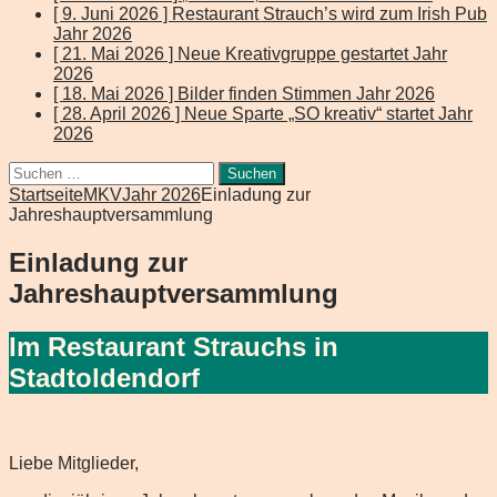
[ 9. Juni 2026 ]
Restaurant Strauch’s wird zum Irish Pub
Jahr 2026
[ 21. Mai 2026 ]
Neue Kreativgruppe gestartet
Jahr
2026
[ 18. Mai 2026 ]
Bilder finden Stimmen
Jahr 2026
[ 28. April 2026 ]
Neue Sparte „SO kreativ“ startet
Jahr
2026
Suchen
nach:
Startseite
MKV
Jahr 2026
Einladung zur
Jahreshauptversammlung
Einladung zur
Jahreshauptversammlung
Im Restaurant Strauchs in
Stadtoldendorf
Liebe Mitglieder,