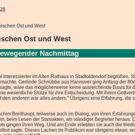
026
zwischen Ost und West
wischen Ost und West
 bewegender Nachmittag
Interessierter im Alten Rathaus in Stadtoldendorf begrüßen. S
t machte. Gerlinde Schnübbe aus Hannover ging Anfang der 80er
 sagte, wäre das möglicherweise keine ausreichende Basis für d
eine wesentliche Stütze für ihre Entscheidung. Mit ihrem Gottv
f den anderen war alles anders.“ Übrigens eine Erfahrung, die s
chim Breithaupt, teilweise auch im Dialog, von ihren Erfahrun
n, beim Lesen der Stasiakten, als ständiger Begleiter heraus. Di
ts gingen ihren Weg. Und am Ende erlebten sie auch die friedli
selbst sagte. Dieses Lachen im Publikum war übrigens etwas, wa