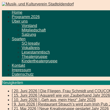
Home
Programm 2026
Über uns
Vorstand
Mitgliedschaft
Satzung
Sparten
SO kreativ
Vokalkreis
Lesestammtisch
Theatergruppe
Kindertheatergruppe
Kontakt
Impressum
Datenschutz
Neuigkeiten
[ 20. Juni 2026 ]
Die Fliegen, Frau Schmidt und COUC
[ 15. Juni 2026 ]
Aquarell wie von Zauberhand
Jahr 2026
[ 10. Juni 2026 ]
„Geh aus, mein Herz“
Jahr 2026
[ 9. Juni 2026 ]
Restaurant Strauch’s wird zum Irish Pub
[ 21. Mai 2026 ]
Neue Kreativgruppe gestartet
Jahr 2026