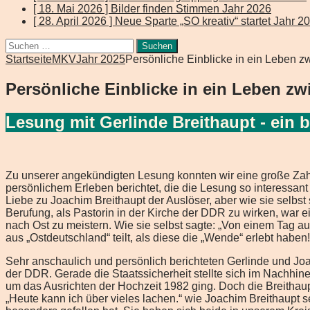
[ 18. Mai 2026 ]
Bilder finden Stimmen
Jahr 2026
[ 28. April 2026 ]
Neue Sparte „SO kreativ“ startet
Jahr 2
Suchen
nach:
Startseite
MKV
Jahr 2025
Persönliche Einblicke in ein Leben 
Persönliche Einblicke in ein Leben z
Lesung mit Gerlinde Breithaupt - ein
Zu unserer angekündigten Lesung konnten wir eine große Zahl 
persönlichem Erleben berichtet, die die Lesung so interessan
Liebe zu Joachim Breithaupt der Auslöser, aber wie sie selbst
Berufung, als Pastorin in der Kirche der DDR zu wirken, war 
nach Ost zu meistern. Wie sie selbst sagte: „Von einem Tag au
aus „Ostdeutschland“ teilt, als diese die „Wende“ erlebt haben!
Sehr anschaulich und persönlich berichteten Gerlinde und Joa
der DDR. Gerade die Staatssicherheit stellte sich im Nachhinei
um das Ausrichten der Hochzeit 1982 ging. Doch die Breithaup
„Heute kann ich über vieles lachen.“ wie Joachim Breithaupt 