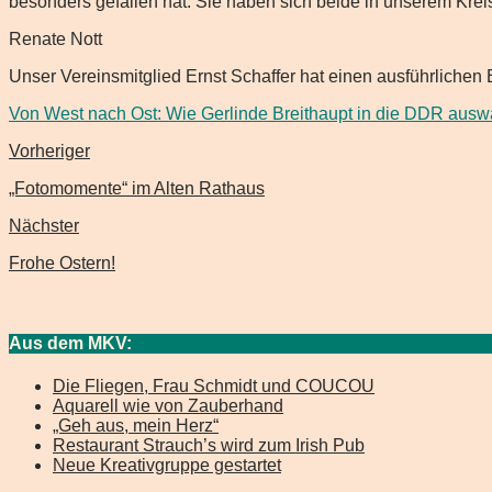
besonders gefallen hat. Sie haben sich beide in unserem Kreis
Renate Nott
Unser Vereinsmitglied Ernst Schaffer hat einen ausführlichen
Von West nach Ost: Wie Gerlinde Breithaupt in die DDR ausw
Vorheriger
„Fotomomente“ im Alten Rathaus
Nächster
Frohe Ostern!
Aus dem MKV:
Die Fliegen, Frau Schmidt und COUCOU
Aquarell wie von Zauberhand
„Geh aus, mein Herz“
Restaurant Strauch’s wird zum Irish Pub
Neue Kreativgruppe gestartet