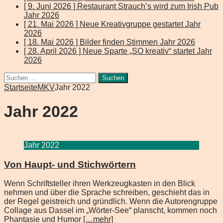
[ 9. Juni 2026 ]
Restaurant Strauch’s wird zum Irish Pub
Jahr 2026
[ 21. Mai 2026 ]
Neue Kreativgruppe gestartet
Jahr
2026
[ 18. Mai 2026 ]
Bilder finden Stimmen
Jahr 2026
[ 28. April 2026 ]
Neue Sparte „SO kreativ“ startet
Jahr
2026
Suchen
nach:
Startseite
MKV
Jahr 2022
Jahr 2022
Jahr 2022
Von Haupt- und Stichwörtern
Wenn Schriftsteller ihren Werkzeugkasten in den Blick
nehmen und über die Sprache schreiben, geschieht das in
der Regel geistreich und gründlich. Wenn die Autorengruppe
Collage aus Dassel im „Wörter-See“ planscht, kommen noch
Phantasie und Humor
[…mehr]