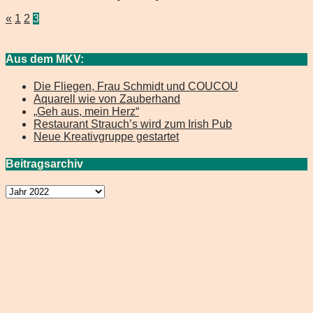
Beitragsnavigation
«
1
2
3
Aus dem MKV:
Die Fliegen, Frau Schmidt und COUCOU
Aquarell wie von Zauberhand
„Geh aus, mein Herz“
Restaurant Strauch’s wird zum Irish Pub
Neue Kreativgruppe gestartet
Beitragsarchiv
Beitragsarchiv