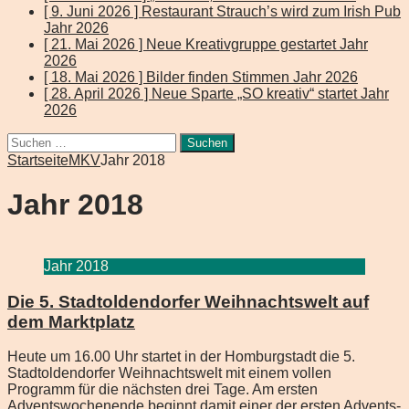
[ 9. Juni 2026 ]
Restaurant Strauch’s wird zum Irish Pub
Jahr 2026
[ 21. Mai 2026 ]
Neue Kreativgruppe gestartet
Jahr
2026
[ 18. Mai 2026 ]
Bilder finden Stimmen
Jahr 2026
[ 28. April 2026 ]
Neue Sparte „SO kreativ“ startet
Jahr
2026
Suchen
nach:
Startseite
MKV
Jahr 2018
Jahr 2018
Jahr 2018
Die 5. Stadtoldendorfer Weihnachtswelt auf
dem Marktplatz
Heute um 16.00 Uhr startet in der Homburgstadt die 5.
Stadtoldendorfer Weihnachtswelt mit einem vollen
Programm für die nächsten drei Tage. Am ersten
Adventswochenende beginnt damit einer der ersten Advents-