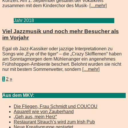
Konzert. Am 1. September gestaltet der Vokalkreis
zusammen mit dem Kinderchor des Musik-
[…mehr]
Jahr 2018
Viel Jazzmusik und noch mehr Besucher als
im Vorjahr
Egal ob Jazz-Kassiker oder jazzige Interpretationen zu
Songs wie „Eye of the tiger“ – die „Crazy Skifflemen“ haben
am Sonntagmorgen dem Mühlenanger ein angenehmes
Frühshoppen-Ambiente beschert. Belohnt wurden sie nicht
nur mit bestem Sommerwetter, sondern
[…mehr]
Beitragsnavigation
1
2
»
Aus dem MKV:
Die Fliegen, Frau Schmidt und COUCOU
Aquarell wie von Zauberhand
„Geh aus, mein Herz“
Restaurant Strauch’s wird zum Irish Pub
Neue Kreativgruppe gestartet