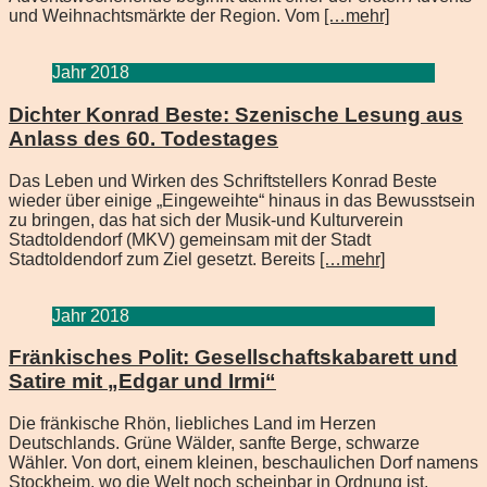
und Weihnachtsmärkte der Region. Vom
[…mehr]
Jahr 2018
Dichter Konrad Beste: Szenische Lesung aus
Anlass des 60. Todestages
Das Leben und Wirken des Schriftstellers Konrad Beste
wieder über einige „Eingeweihte“ hinaus in das Bewusstsein
zu bringen, das hat sich der Musik-und Kulturverein
Stadtoldendorf (MKV) gemeinsam mit der Stadt
Stadtoldendorf zum Ziel gesetzt. Bereits
[…mehr]
Jahr 2018
Fränkisches Polit: Gesellschaftskabarett und
Satire mit „Edgar und Irmi“
Die fränkische Rhön, liebliches Land im Herzen
Deutschlands. Grüne Wälder, sanfte Berge, schwarze
Wähler. Von dort, einem kleinen, beschaulichen Dorf namens
Stockheim, wo die Welt noch scheinbar in Ordnung ist,