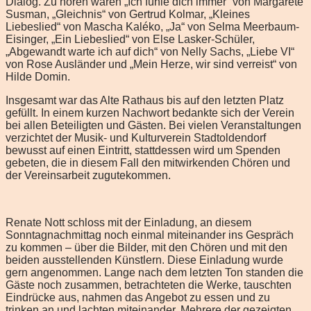
Dialog. Zu hören waren „Ich fühle dich immer“ von Margarete
Susman, „Gleichnis“ von Gertrud Kolmar, „Kleines
Liebeslied“ von Mascha Kaléko, „Ja“ von Selma Meerbaum-
Eisinger, „Ein Liebeslied“ von Else Lasker-Schüler,
„Abgewandt warte ich auf dich“ von Nelly Sachs, „Liebe VI“
von Rose Ausländer und „Mein Herze, wir sind verreist“ von
Hilde Domin.
Insgesamt war das Alte Rathaus bis auf den letzten Platz
gefüllt. In einem kurzen Nachwort bedankte sich der Verein
bei allen Beteiligten und Gästen. Bei vielen Veranstaltungen
verzichtet der Musik- und Kulturverein Stadtoldendorf
bewusst auf einen Eintritt, stattdessen wird um Spenden
gebeten, die in diesem Fall den mitwirkenden Chören und
der Vereinsarbeit zugutekommen.
Renate Nott schloss mit der Einladung, an diesem
Sonntagnachmittag noch einmal miteinander ins Gespräch
zu kommen – über die Bilder, mit den Chören und mit den
beiden ausstellenden Künstlern. Diese Einladung wurde
gern angenommen. Lange nach dem letzten Ton standen die
Gäste noch zusammen, betrachteten die Werke, tauschten
Eindrücke aus, nahmen das Angebot zu essen und zu
trinken an und lachten miteinander. Mehrere der gezeigten