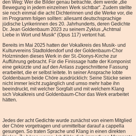
den Weg: Wer die Bilder genau betrachte, dem werde „die
Bewegung in jedem einzelnen Werk sichtbar“. Zudem stellte
sie noch einmal die acht Dichterinnen und die Werke vor, die
im Programm folgen sollten: allesamt deutschsprachige
jüdische Lyrikerinnen des 20. Jahrhunderts, deren Gedichte
Dr. Jean Goldenbaum 2023 zu seinem Zyklus „Achtmal
Liebe in Wort und Musik“ (Opus 117) vertont hat.
Bereits im Mai 2025 hatten der Vokalkreis des Musik- und
Kulturvereins Stadtoldendorf und der Goldenbaum-Chor
Holzminden dieses Werk in der St.-Dionys-Kirche zur
Aufführung gebracht. Für die Finissage hatte der Komponist
eine gekürzte und auf den Anlass zugeschnittene Fassung
erarbeitet, die er selbst leitete. In seiner Ansprache lobte
Goldenbaum beide Chöre ausdrücklich: Seine Stücke seien
nicht immer leicht zugänglich und umso mehr habe ihn
beeindruckt, mit welcher Sorgfalt und mit welchem Klang
sich Vokalkreis und Goldenbaum-Chor das Werk erarbeitet
hätten.
Jedes der acht Gedichte wurde zunächst von einem Mitglied
der Chöre vorgetragen und unmittelbar darauf a cappella
gesungen. So traten Sprache und Klang in einen direkten