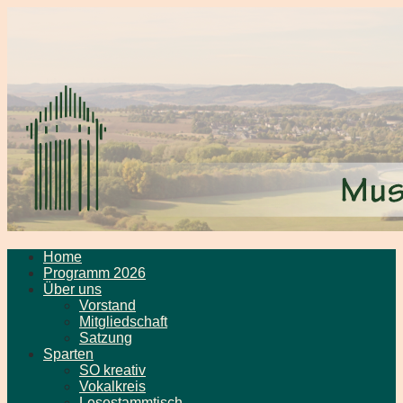
Home
Programm 2026
Über uns
Vorstand
Mitgliedschaft
Satzung
Sparten
SO kreativ
Vokalkreis
Lesestammtisch