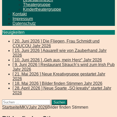
Theatergruppe
Kindertheatergruppe
Kontakt
Impressum
Datenschutz
Neuigkeiten
[ 20. Juni 2026 ]
Die Fliegen, Frau Schmidt und
COUCOU
Jahr 2026
[ 15. Juni 2026 ]
Aquarell wie von Zauberhand
Jahr
2026
[ 10. Juni 2026 ]
„Geh aus, mein Herz“
Jahr 2026
[ 9. Juni 2026 ]
Restaurant Strauch’s wird zum Irish Pub
Jahr 2026
[ 21. Mai 2026 ]
Neue Kreativgruppe gestartet
Jahr
2026
[ 18. Mai 2026 ]
Bilder finden Stimmen
Jahr 2026
[ 28. April 2026 ]
Neue Sparte „SO kreativ“ startet
Jahr
2026
Suchen
nach:
Startseite
MKV
Jahr 2026
Bilder finden Stimmen