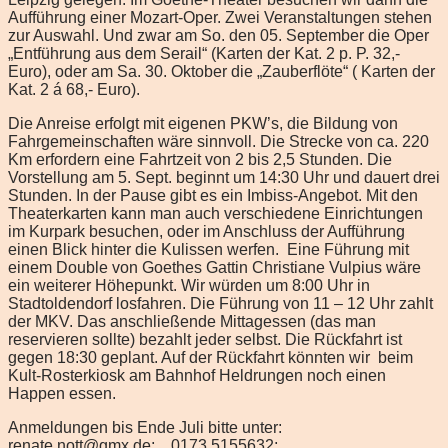
Aufführung einer Mozart-Oper. Zwei Veranstaltungen stehen
zur Auswahl. Und zwar am So. den 05. September die Oper
„Entführung aus dem Serail“ (Karten der Kat. 2 p. P. 32,-
Euro), oder am Sa. 30. Oktober die „Zauberflöte“ ( Karten der
Kat. 2 á 68,- Euro).
Die Anreise erfolgt mit eigenen PKW’s, die Bildung von
Fahrgemeinschaften wäre sinnvoll. Die Strecke von ca. 220
Km erfordern eine Fahrtzeit von 2 bis 2,5 Stunden. Die
Vorstellung am 5. Sept. beginnt um 14:30 Uhr und dauert drei
Stunden. In der Pause gibt es ein Imbiss-Angebot. Mit den
Theaterkarten kann man auch verschiedene Einrichtungen
im Kurpark besuchen, oder im Anschluss der Aufführung
einen Blick hinter die Kulissen werfen. Eine Führung mit
einem Double von Goethes Gattin Christiane Vulpius wäre
ein weiterer Höhepunkt. Wir würden um 8:00 Uhr in
Stadtoldendorf losfahren. Die Führung von 11 – 12 Uhr zahlt
der MKV. Das anschließende Mittagessen (das man
reservieren sollte) bezahlt jeder selbst. Die Rückfahrt ist
gegen 18:30 geplant. Auf der Rückfahrt könnten wir beim
Kult-Rosterkiosk am Bahnhof Heldrungen noch einen
Happen essen.
Anmeldungen bis Ende Juli bitte unter:
renate.nott@gmx.de; 0173 5155632;