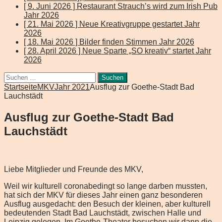
[ 9. Juni 2026 ]
Restaurant Strauch’s wird zum Irish Pub
Jahr 2026
[ 21. Mai 2026 ]
Neue Kreativgruppe gestartet
Jahr
2026
[ 18. Mai 2026 ]
Bilder finden Stimmen
Jahr 2026
[ 28. April 2026 ]
Neue Sparte „SO kreativ“ startet
Jahr
2026
Suchen
nach:
Startseite
MKV
Jahr 2021
Ausflug zur Goethe-Stadt Bad
Lauchstädt
Ausflug zur Goethe-Stadt Bad
Lauchstädt
Liebe Mitglieder und Freunde des MKV,
Weil wir kulturell coronabedingt so lange darben mussten,
hat sich der MKV für dieses Jahr einen ganz besonderen
Ausflug ausgedacht: den Besuch der kleinen, aber kulturell
bedeutenden Stadt Bad Lauchstädt, zwischen Halle und
Leipzig gelegen. Im Goethe-Theater besuchen wir dann die