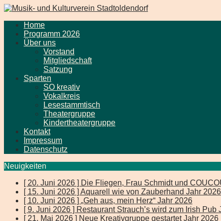
Home
Programm 2026
Über uns
Vorstand
Mitgliedschaft
Satzung
Sparten
SO kreativ
Vokalkreis
Lesestammtisch
Theatergruppe
Kindertheatergruppe
Kontakt
Impressum
Datenschutz
Neuigkeiten
[ 20. Juni 2026 ]
Die Fliegen, Frau Schmidt und COUC
[ 15. Juni 2026 ]
Aquarell wie von Zauberhand
Jahr 2026
[ 10. Juni 2026 ]
„Geh aus, mein Herz“
Jahr 2026
[ 9. Juni 2026 ]
Restaurant Strauch’s wird zum Irish Pub
[ 21. Mai 2026 ]
Neue Kreativgruppe gestartet
Jahr 2026