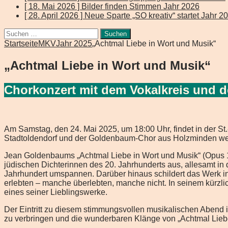
[ 18. Mai 2026 ]
Bilder finden Stimmen
Jahr 2026
[ 28. April 2026 ]
Neue Sparte „SO kreativ“ startet
Jahr 2
Suchen
nach:
Startseite
MKV
Jahr 2025
„Achtmal Liebe in Wort und Musik“
„Achtmal Liebe in Wort und Musik“
Chorkonzert mit dem Vokalkreis und
Am Samstag, den 24. Mai 2025, um 18:00 Uhr, findet in der St.
Stadtoldendorf und der Goldenbaum-Chor aus Holzminden wer
Jean Goldenbaums „Achtmal Liebe in Wort und Musik“ (Opus 1
jüdischen Dichterinnen des 20. Jahrhunderts aus, allesamt i
Jahrhundert umspannen. Darüber hinaus schildert das Werk in
erlebten – manche überlebten, manche nicht. In seinem kürz
eines seiner Lieblingswerke.
Der Eintritt zu diesem stimmungsvollen musikalischen Abend is
zu verbringen und die wunderbaren Klänge von „Achtmal Lieb