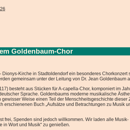
026
 dem Goldenbaum-Chor
- Dionys-Kirche in Stadtoldendorf ein besonderes Chorkonzert s
den gemeinsam unter der Leitung von Dr. Jean Goldenbaum au
17) besteht aus Stücken für A-capella-Chor, komponiert im Ja
n deutscher Sprache. Goldenbaums moderne musikalische Ästhet
 gewisser Weise einen Teil der Menschheitsgeschichte dieser Z
lich erschienenen Buch „Aufsätze und Betrachtungen zu Musik 
t frei, Spenden sind jedoch willkommen. Wir laden alle Musik- 
e in Wort und Musik“ zu genießen.